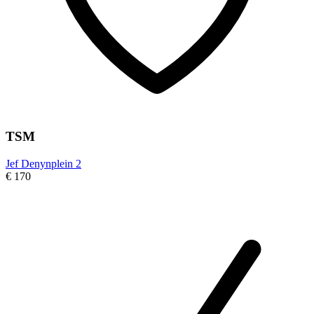
TSM
Jef Denynplein 2
€ 170