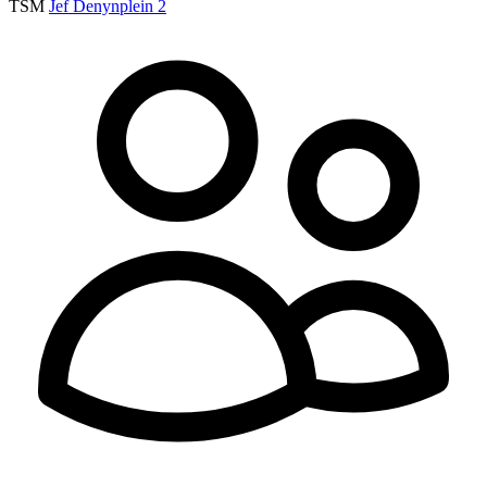
TSM
Jef Denynplein 2