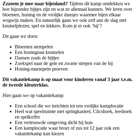
Zzzoem je mee naar bijenland?
Tijdens dit kamp ontdekken we
hoe bijzonder bijtjes zijn en wat ze allemaal kunnen. We leren over
bloemen, honing en de vrolijke dansjes waarmee bijen elkaar
wegwijs maken. En natuurlijk gaan we ook zelf aan de slag met
knutselplezier, spel en lekkers. Kom je er ook ‘bij’?
Dit gaan we doen:
Bloemen stempelen
Een honingraat knutselen
Dansen zoals de bijtjes
Zoekspel naar de gele en zwarte strepen van de bij
Honing-marsepein proeven
Dit vakantiekamp is op maat voor kinderen vanaf 3 jaar t.e.m.
de tweede kleuterklas.
Hier gaan we op vakantiekamp:
Een school die we inrichten tot een vrolijke kamplocatie
Heel wat speelruimte met springkasteel, Clicshoek, leeshoek
en spelkoffer
Een vertrouwde omgeving dicht bij huis
Een kamplocatie waar broer of zus tot 12 jaar ook een
vakantiekamp kan kiezen