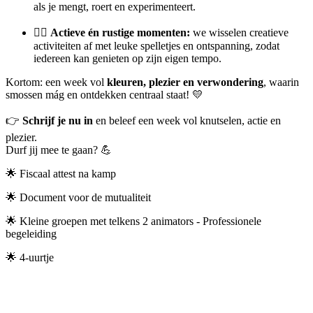
als je mengt, roert en experimenteert.
🤸‍♀️
Actieve én rustige momenten:
we wisselen creatieve
activiteiten af met leuke spelletjes en ontspanning, zodat
iedereen kan genieten op zijn eigen tempo.
Kortom: een week vol
kleuren, plezier en verwondering
, waarin
smossen mág en ontdekken centraal staat! 💛
👉
Schrijf je nu in
en beleef een week vol knutselen, actie en
plezier.
Durf jij mee te gaan? 💪
🌟 Fiscaal attest na kamp
🌟 Document voor de mutualiteit
🌟 Kleine groepen met telkens 2 animators - Professionele
begeleiding
🌟 4-uurtje