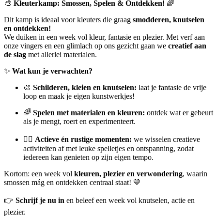
🎨
Kleuterkamp: Smossen, Spelen & Ontdekken!
🌈
Dit kamp is ideaal voor kleuters die graag
smodderen, knutselen
en ontdekken!
We duiken in een week vol kleur, fantasie en plezier. Met verf aan
onze vingers en een glimlach op ons gezicht gaan we
creatief aan
de slag
met allerlei materialen.
✨
Wat kun je verwachten?
🎨
Schilderen, kleien en knutselen:
laat je fantasie de vrije
loop en maak je eigen kunstwerkjes!
🌈
Spelen met materialen en kleuren:
ontdek wat er gebeurt
als je mengt, roert en experimenteert.
🤸‍♀️
Actieve én rustige momenten:
we wisselen creatieve
activiteiten af met leuke spelletjes en ontspanning, zodat
iedereen kan genieten op zijn eigen tempo.
Kortom: een week vol
kleuren, plezier en verwondering
, waarin
smossen mág en ontdekken centraal staat! 💛
👉
Schrijf je nu in
en beleef een week vol knutselen, actie en
plezier.