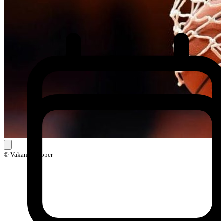
© VakantieZapper