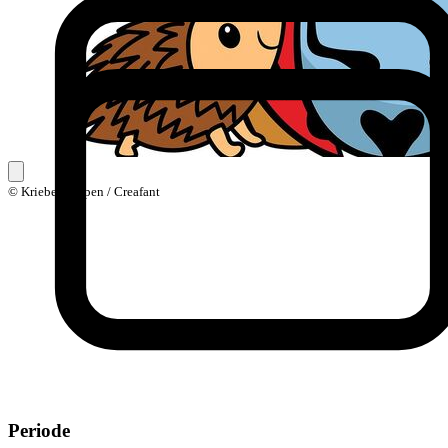
© Kriebelkampen / Creafant
Periode