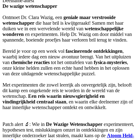
Deelname-attest
De wazige wetenschapper
Ontmoet Dr. Clara Wazig, een
geniale maar verstrooide
wetenschapper
die haar bril is kwijtgeraakt! Samen met haar
duiken we in een wervelende wereld van
wetenschappelijke
wonderen
en experimenten. Help Dr. Wazig om door middel van
spannende, boeiende proefjes haar verloren bril terug te vinden.
Bereid je voor op een week vol
fascinerende ontdekkingen
,
waarbij iedere dag een nieuw avontuur brengt. Van het uitpluizen
van
chemische reacties
tot het ontrafelen van
fysica-mysteries
,
onze kleine helden zullen een echte hand hebben in het oplossen
van deze uitdagende wetenschappelijke puzzel.
Met experimenten die zowel leerrijk als onvergetelijk zijn, belooft
dit kamp een ongekende reis te worden in de wereld van de
wetenschap.
Een reis waarin nieuwsgierigheid en
vindingrijkheid centraal staan
, en waarin elke deelnemer zijn of
haar innerlijke wetenschapper ontdekt en ontwikkelt.
Patch alert 🔬: Wie in
De Wazige Wetenschapper
experimenteert,
hypothesen test, mislukkingen omzet in ontdekkingen en zijn
innerlijke onderzoeker laat stralen, maakt kans op de
Atoom Held-