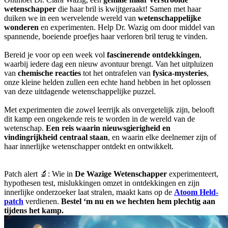
wetenschapper
die haar bril is kwijtgeraakt! Samen met haar
duiken we in een wervelende wereld van
wetenschappelijke
wonderen
en experimenten. Help Dr. Wazig om door middel van
spannende, boeiende proefjes haar verloren bril terug te vinden.
Bereid je voor op een week vol
fascinerende ontdekkingen
,
waarbij iedere dag een nieuw avontuur brengt. Van het uitpluizen
van
chemische reacties
tot het ontrafelen van
fysica-mysteries
,
onze kleine helden zullen een echte hand hebben in het oplossen
van deze uitdagende wetenschappelijke puzzel.
Met experimenten die zowel leerrijk als onvergetelijk zijn, belooft
dit kamp een ongekende reis te worden in de wereld van de
wetenschap.
Een reis waarin nieuwsgierigheid en
vindingrijkheid centraal staan
, en waarin elke deelnemer zijn of
haar innerlijke wetenschapper ontdekt en ontwikkelt.
Patch alert 🔬: Wie in
De Wazige Wetenschapper
experimenteert,
hypothesen test, mislukkingen omzet in ontdekkingen en zijn
innerlijke onderzoeker laat stralen, maakt kans op de
Atoom Held-
patch
verdienen.
Bestel ‘m nu en we hechten hem plechtig aan
tijdens het kamp.