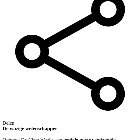
Delen
De wazige wetenschapper
Ontmoet Dr. Clara Wazig, een
geniale maar verstrooide