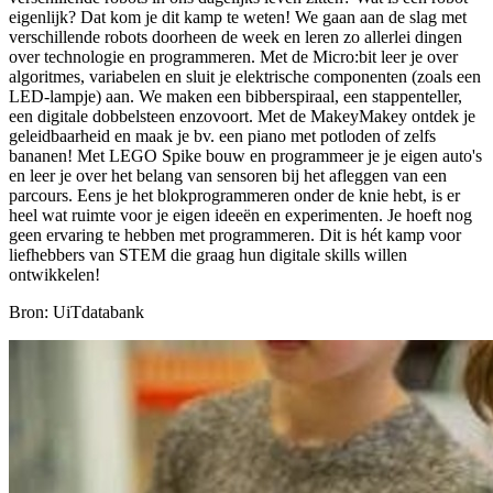
eigenlijk? Dat kom je dit kamp te weten! We gaan aan de slag met
verschillende robots doorheen de week en leren zo allerlei dingen
over technologie en programmeren. Met de Micro:bit leer je over
algoritmes, variabelen en sluit je elektrische componenten (zoals een
LED-lampje) aan. We maken een bibberspiraal, een stappenteller,
een digitale dobbelsteen enzovoort. Met de MakeyMakey ontdek je
geleidbaarheid en maak je bv. een piano met potloden of zelfs
bananen! Met LEGO Spike bouw en programmeer je je eigen auto's
en leer je over het belang van sensoren bij het afleggen van een
parcours. Eens je het blokprogrammeren onder de knie hebt, is er
heel wat ruimte voor je eigen ideeën en experimenten. Je hoeft nog
geen ervaring te hebben met programmeren. Dit is hét kamp voor
liefhebbers van STEM die graag hun digitale skills willen
ontwikkelen!
Bron: UiTdatabank