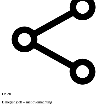
Delen
Bake(rsh)off! – met overnachting