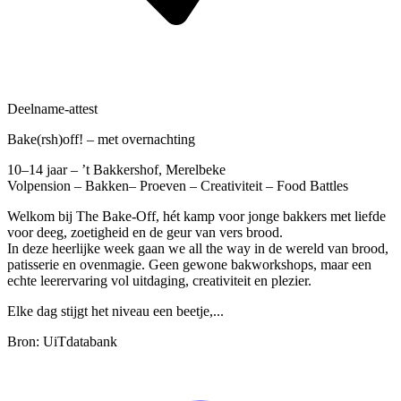
Deelname-attest
Bake(rsh)off! – met overnachting
10–14 jaar – ’t Bakkershof, Merelbeke
Volpension – Bakken– Proeven – Creativiteit – Food Battles
Welkom bij The Bake-Off, hét kamp voor jonge bakkers met liefde
voor deeg, zoetigheid en de geur van vers brood.
In deze heerlijke week gaan we all the way in de wereld van brood,
patisserie en ovenmagie. Geen gewone bakworkshops, maar een
echte leerervaring vol uitdaging, creativiteit en plezier.
Elke dag stijgt het niveau een beetje,...
Bron: UiTdatabank