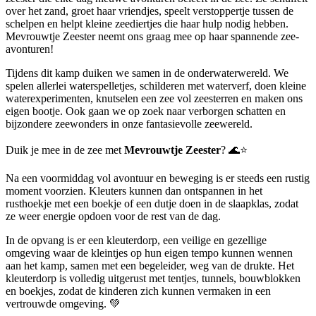
over het zand, groet haar vriendjes, speelt verstoppertje tussen de
schelpen en helpt kleine zeediertjes die haar hulp nodig hebben.
Mevrouwtje Zeester neemt ons graag mee op haar spannende zee-
avonturen!
Tijdens dit kamp duiken we samen in de onderwaterwereld. We
spelen allerlei waterspelletjes, schilderen met waterverf, doen kleine
waterexperimenten, knutselen een zee vol zeesterren en maken ons
eigen bootje. Ook gaan we op zoek naar verborgen schatten en
bijzondere zeewonders in onze fantasievolle zeewereld.
Duik je mee in de zee met
Mevrouwtje Zeester
? 🌊⭐
Na een voormiddag vol avontuur en beweging is er steeds een rustig
moment voorzien. Kleuters kunnen dan ontspannen in het
rusthoekje met een boekje of een dutje doen in de slaapklas, zodat
ze weer energie opdoen voor de rest van de dag.
In de opvang is er een kleuterdorp, een veilige en gezellige
omgeving waar de kleintjes op hun eigen tempo kunnen wennen
aan het kamp, samen met een begeleider, weg van de drukte. Het
kleuterdorp is volledig uitgerust met tentjes, tunnels, bouwblokken
en boekjes, zodat de kinderen zich kunnen vermaken in een
vertrouwde omgeving. 💚