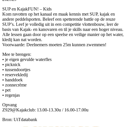
SUP en KajakFUN! – Kids
Kom ravotten op het kanaal en maak kennis met SUP, kajak en
andere peddelsporten. Beleef een spetterende battle op de reuze
SUP’s. Leef je volledig uit in een competitie vlottenbouw, leer de
basis van Kajak- en kanovaren en til je skills naar een hoger niveau.
Alle lessen gaan door op een speelse en veilige manier op het water,
kledij kan nat worden.
Voorwaarde: Deelnemers moeten 25m kunnen zwemmen!
Mee te brengen:
• je eigen gevulde waterfles
• picknick
• tussendoortjes
• reservekledij
• handdoek
• zonnecrème
• pet
• regenjas
Opvang
Z929@Kajakclub: 13.00-13.30u / 16.00-17.00u
Bron: UiTdatabank