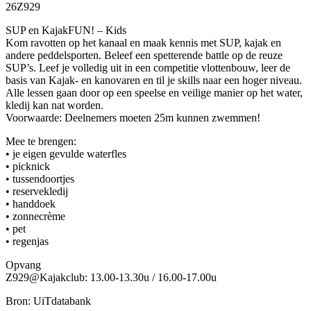
26Z929
SUP en KajakFUN! – Kids
Kom ravotten op het kanaal en maak kennis met SUP, kajak en
andere peddelsporten. Beleef een spetterende battle op de reuze
SUP’s. Leef je volledig uit in een competitie vlottenbouw, leer de
basis van Kajak- en kanovaren en til je skills naar een hoger niveau.
Alle lessen gaan door op een speelse en veilige manier op het water,
kledij kan nat worden.
Voorwaarde: Deelnemers moeten 25m kunnen zwemmen!
Mee te brengen:
• je eigen gevulde waterfles
• picknick
• tussendoortjes
• reservekledij
• handdoek
• zonnecrème
• pet
• regenjas
Opvang
Z929@Kajakclub: 13.00-13.30u / 16.00-17.00u
Bron: UiTdatabank