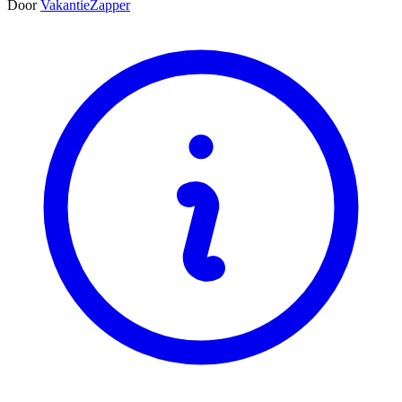
Door
VakantieZapper