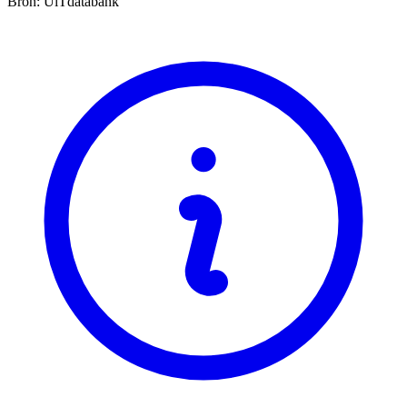
Bron: UiTdatabank