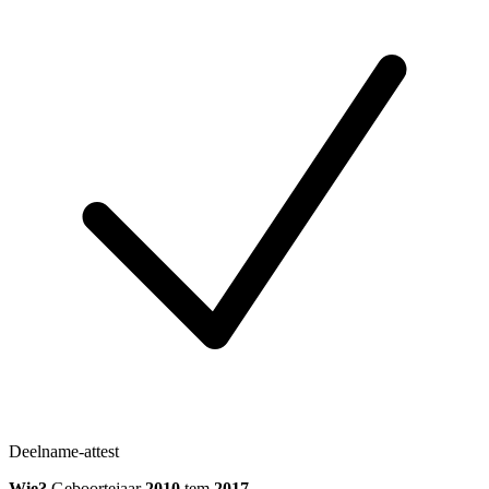
Deelname-attest
Wie?
Geboortejaar
2010
tem
2017