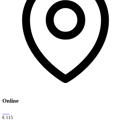
Online
___
€ 115