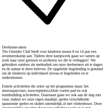
Deelname-attest
The Outsider Club biedt voor kinderen tussen 8 en 14 jaar een
avonturenkamp aan. Tijdens deze kampweek gaan we samen op
zoek naar onze grenzen en proberen we die te verleggen! We
gebruiken outdoor als methodiek om onze deelnemers uit te dagen
en de natuur te doen beleven. De opgeleide begeleiding is getraind
om de kinderen op individueel niveau te begeleiden en te
ondersteunen.
Enkele activiteiten die zeker op het programma staan: het
moerasparcours, touwenpiste(s),blote voeten pad en ook
teambuilding activiteiten. Daarnaast gaan we ook aan de slag met
vuur, maken we onze eigen maaltijd, spelen verschillende
spannende spelen en sluiten uiteindelijk af met vlottenbouw. Deze
onvergetelijke ervaring duurt een volledige week en is met