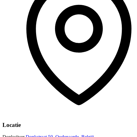
Locatie
Donkvijver
Donkstraat 50, Oudenaarde, België