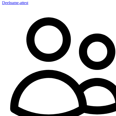
Deelname-attest