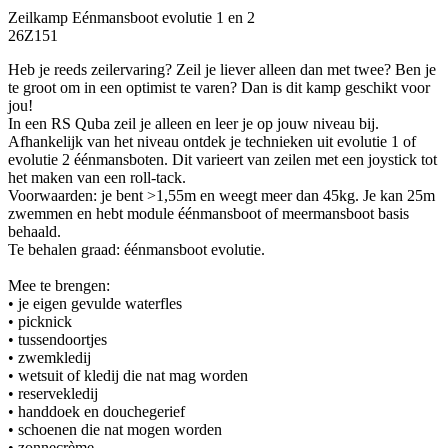
Zeilkamp Eénmansboot evolutie 1 en 2
26Z151
Heb je reeds zeilervaring? Zeil je liever alleen dan met twee? Ben je
te groot om in een optimist te varen? Dan is dit kamp geschikt voor
jou!
In een RS Quba zeil je alleen en leer je op jouw niveau bij.
Afhankelijk van het niveau ontdek je technieken uit evolutie 1 of
evolutie 2 éénmansboten. Dit varieert van zeilen met een joystick tot
het maken van een roll-tack.
Voorwaarden: je bent >1,55m en weegt meer dan 45kg. Je kan 25m
zwemmen en hebt module éénmansboot of meermansboot basis
behaald.
Te behalen graad: éénmansboot evolutie.
Mee te brengen:
• je eigen gevulde waterfles
• picknick
• tussendoortjes
• zwemkledij
• wetsuit of kledij die nat mag worden
• reservekledij
• handdoek en douchegerief
• schoenen die nat mogen worden
• zonnecrème