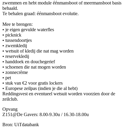
zwemmen en hebt module éénmansboot of meermansboot basis
behaald.
Te behalen graad: éénmansboot evolutie.
Mee te brengen:
• je eigen gevulde waterfles
• picknick
• tussendoortjes
• zwemkledij
• wetsuit of kledij die nat mag worden
• reservekledij
• handdoek en douchegerief
• schoenen die nat mogen worden
• zonnecrème
• pet
• stuk van €2 voor gratis lockers
• Europese zeilpas (indien je die al hebt)
Reddingsvest en eventueel wetsuit worden voorzien door de
zeilclub.
Opvang
Z151@De Gavers: 8.00-9.30u / 16.30-18.00u
Bron: UiTdatabank