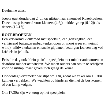
Deelname-attest
Joepla gaat donderdag 2 juli op uitstap naar zwembad Rozebroeken.
Deze uitstap is zowel voor kleuters (4-6j), middengroep (6-12j) als
tieners (12-15j).
ROZEBROEKEN
Een verwarmd kleuterbad met speeltuin, een golfslagbad, een
verfrissend buitenzwembad (enkel open bij mooi weer en weinig
wind), wildwaterbanen en snelle glijbanen bezorgen jou een dag vol
kriebels in je buik.
Er is die dag ook 'klein plein’ = speelplein met minder animatoren en
daardoor minder activiteiten. We raden ouders aan om in te schrijven
voor de uitstap, maar geven toch graag de keuze.
Donderdag verzamelen we stipt om 13u, zodat we zeker om 13.20u
kunnen vertrekken. We wachten op kinderen die met de bus komen
of een kamp volgen.
Om 17.30u zijn we terug op het speelplein.