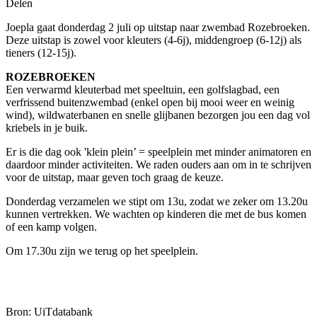
Delen
Joepla gaat donderdag 2 juli op uitstap naar zwembad Rozebroeken.
Deze uitstap is zowel voor kleuters (4-6j), middengroep (6-12j) als
tieners (12-15j).
ROZEBROEKEN
Een verwarmd kleuterbad met speeltuin, een golfslagbad, een
verfrissend buitenzwembad (enkel open bij mooi weer en weinig
wind), wildwaterbanen en snelle glijbanen bezorgen jou een dag vol
kriebels in je buik.
Er is die dag ook 'klein plein’ = speelplein met minder animatoren en
daardoor minder activiteiten. We raden ouders aan om in te schrijven
voor de uitstap, maar geven toch graag de keuze.
Donderdag verzamelen we stipt om 13u, zodat we zeker om 13.20u
kunnen vertrekken. We wachten op kinderen die met de bus komen
of een kamp volgen.
Om 17.30u zijn we terug op het speelplein.
Bron: UiTdatabank