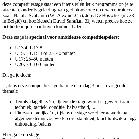
deze competitiestage staat een intensief én leuk programma op je te
wachten, onder begeleiding van gediplomeerde en ervaren trainers
zoals Natalia Szabanin (WTA ex nr. 245), Jens De Bosscher (nr. 33
in België) en hoofdcoach David Sarafian. Zij weten precies hoe ze
het beste in jou naar boven kunnen halen.
Deze stage is
speciaal voor ambitieuze competitiespelers
:
U13.4–U13.8
U15.1–U15.3 of 25–40 punten
U17: 25–50 punten
U20: 70–100 punten
Dit ga je doen:
Tijdens deze competitiestage train je elke dag 3 uur in volgende
thema's:
Tennis: dagelijks 2u, tijdens de stage wordt er gewerkt aan
techniek, tactiek, conditie, balvastheid, ...
Fitness: dagelijks 1u, tijdens de stage wordt er gewerkt aan
algemene tennisvoetwerk, core-stabiliteit, krachtontwikkeling,
uithouding, balans
Hier ga je op stage: