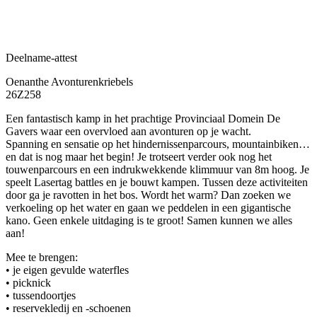
Deelname-attest
Oenanthe Avonturenkriebels
26Z258
Een fantastisch kamp in het prachtige Provinciaal Domein De
Gavers waar een overvloed aan avonturen op je wacht.
Spanning en sensatie op het hindernissenparcours, mountainbiken…
en dat is nog maar het begin! Je trotseert verder ook nog het
touwenparcours en een indrukwekkende klimmuur van 8m hoog. Je
speelt Lasertag battles en je bouwt kampen. Tussen deze activiteiten
door ga je ravotten in het bos. Wordt het warm? Dan zoeken we
verkoeling op het water en gaan we peddelen in een gigantische
kano. Geen enkele uitdaging is te groot! Samen kunnen we alles
aan!
Mee te brengen:
• je eigen gevulde waterfles
• picknick
• tussendoortjes
• reservekledij en -schoenen