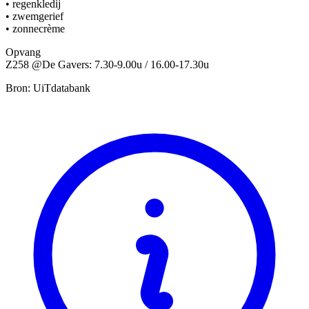
• regenkledij
• zwemgerief
• zonnecrème
Opvang
Z258 @De Gavers: 7.30-9.00u / 16.00-17.30u
Bron: UiTdatabank