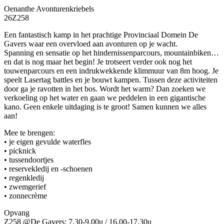
Oenanthe Avonturenkriebels
26Z258
Een fantastisch kamp in het prachtige Provinciaal Domein De
Gavers waar een overvloed aan avonturen op je wacht.
Spanning en sensatie op het hindernissenparcours, mountainbiken…
en dat is nog maar het begin! Je trotseert verder ook nog het
touwenparcours en een indrukwekkende klimmuur van 8m hoog. Je
speelt Lasertag battles en je bouwt kampen. Tussen deze activiteiten
door ga je ravotten in het bos. Wordt het warm? Dan zoeken we
verkoeling op het water en gaan we peddelen in een gigantische
kano. Geen enkele uitdaging is te groot! Samen kunnen we alles
aan!
Mee te brengen:
• je eigen gevulde waterfles
• picknick
• tussendoortjes
• reservekledij en -schoenen
• regenkledij
• zwemgerief
• zonnecrème
Opvang
Z258 @De Gavers: 7.30-9.00u / 16.00-17.30u