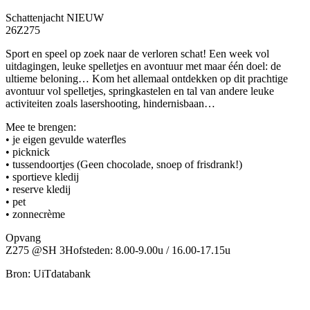
Schattenjacht NIEUW
26Z275
Sport en speel op zoek naar de verloren schat! Een week vol
uitdagingen, leuke spelletjes en avontuur met maar één doel: de
ultieme beloning… Kom het allemaal ontdekken op dit prachtige
avontuur vol spelletjes, springkastelen en tal van andere leuke
activiteiten zoals lasershooting, hindernisbaan…
Mee te brengen:
• je eigen gevulde waterfles
• picknick
• tussendoortjes (Geen chocolade, snoep of frisdrank!)
• sportieve kledij
• reserve kledij
• pet
• zonnecrème
Opvang
Z275 @SH 3Hofsteden: 8.00-9.00u / 16.00-17.15u
Bron: UiTdatabank