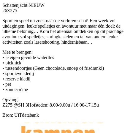
Schattenjacht NIEUW
26Z275
Sport en speel op zoek naar de verloren schat! Een week vol
uitdagingen, leuke spelletjes en avontuur met maar één doel: de
ultieme beloning… Kom het allemaal ontdekken op dit prachtige
avontuur vol spelletjes, springkastelen en tal van andere leuke
activiteiten zoals lasershooting, hindernisbaan…
Mee te brengen:
• je eigen gevulde waterfles
• picknick
• tussendoortjes (Geen chocolade, snoep of frisdrank!)
• sportieve kledij
• reserve kledij
• pet
• zonnecrème
Opvang
Z275 @SH 3Hofsteden: 8.00-9.00u / 16.00-17.15u
Bron: UiTdatabank