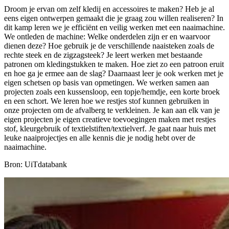
Droom je ervan om zelf kledij en accessoires te maken? Heb je al
eens eigen ontwerpen gemaakt die je graag zou willen realiseren? In
dit kamp leren we je efficiënt en veilig werken met een naaimachine.
We ontleden de machine: Welke onderdelen zijn er en waarvoor
dienen deze? Hoe gebruik je de verschillende naaisteken zoals de
rechte steek en de zigzagsteek? Je leert werken met bestaande
patronen om kledingstukken te maken. Hoe ziet zo een patroon eruit
en hoe ga je ermee aan de slag? Daarnaast leer je ook werken met je
eigen schetsen op basis van opmetingen. We werken samen aan
projecten zoals een kussensloop, een topje/hemdje, een korte broek
en een schort. We leren hoe we restjes stof kunnen gebruiken in
onze projecten om de afvalberg te verkleinen. Je kan aan elk van je
eigen projecten je eigen creatieve toevoegingen maken met restjes
stof, kleurgebruik of textielstiften/textielverf. Je gaat naar huis met
leuke naaiprojectjes en alle kennis die je nodig hebt over de
naaimachine.
Bron: UiTdatabank