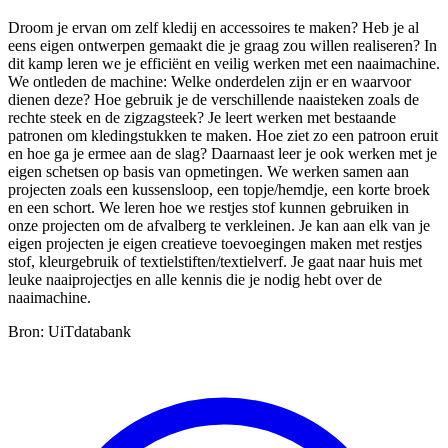
Droom je ervan om zelf kledij en accessoires te maken? Heb je al
eens eigen ontwerpen gemaakt die je graag zou willen realiseren? In
dit kamp leren we je efficiënt en veilig werken met een naaimachine.
We ontleden de machine: Welke onderdelen zijn er en waarvoor
dienen deze? Hoe gebruik je de verschillende naaisteken zoals de
rechte steek en de zigzagsteek? Je leert werken met bestaande
patronen om kledingstukken te maken. Hoe ziet zo een patroon eruit
en hoe ga je ermee aan de slag? Daarnaast leer je ook werken met je
eigen schetsen op basis van opmetingen. We werken samen aan
projecten zoals een kussensloop, een topje/hemdje, een korte broek
en een schort. We leren hoe we restjes stof kunnen gebruiken in
onze projecten om de afvalberg te verkleinen. Je kan aan elk van je
eigen projecten je eigen creatieve toevoegingen maken met restjes
stof, kleurgebruik of textielstiften/textielverf. Je gaat naar huis met
leuke naaiprojectjes en alle kennis die je nodig hebt over de
naaimachine.
Bron: UiTdatabank