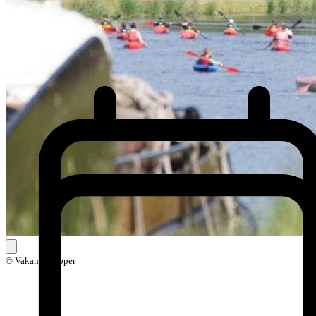
© VakantieZapper