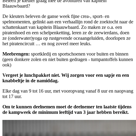
Beleeft je kleuter graag mee de avonturen van kapitein
Blaauwbaard?
De kleuters beleven de ganse week fijne crea-, sport- en
spelmomenten, gelinkt aan een verhaallijn rond de zoektocht naar de
schattenkaart van kapitein Blaauwbaard. Zo maken ze o.a. een
piratenhoed en een schelpenketting, leren ze de zeewierdans, doen
ze (onderwater)yoga op rustgevende oceaangeluiden, doorlopen ze
het piratencircuit … en nog zoveel meer leuks.
Meebrengen:
sportkledij en sportschoenen voor buiten en binnen
(geen donkere zolen en niet buiten gedragen - turnpantoffels kunnen
ook)
Vergeet je lunchpakket niet.
Wij zorgen voor een sapje en een
knabbeltje in de namiddag.
Elke dag van 9 tot 16 uur, met vooropvang vanaf 8 uur en naopvang
tot 17 uur.
Om te kunnen deelnemen moet de deelnemer ten laatste tijdens
de kampweek de minimum leeftijd van 3 jaar hebben bereikt.