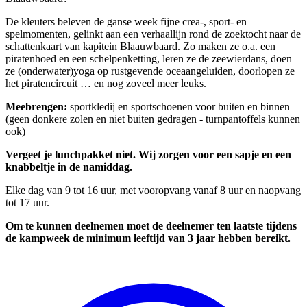
De kleuters beleven de ganse week fijne crea-, sport- en
spelmomenten, gelinkt aan een verhaallijn rond de zoektocht naar de
schattenkaart van kapitein Blaauwbaard. Zo maken ze o.a. een
piratenhoed en een schelpenketting, leren ze de zeewierdans, doen
ze (onderwater)yoga op rustgevende oceaangeluiden, doorlopen ze
het piratencircuit … en nog zoveel meer leuks.
Meebrengen:
sportkledij en sportschoenen voor buiten en binnen
(geen donkere zolen en niet buiten gedragen - turnpantoffels kunnen
ook)
Vergeet je lunchpakket niet.
Wij zorgen voor een sapje en een
knabbeltje in de namiddag.
Elke dag van 9 tot 16 uur, met vooropvang vanaf 8 uur en naopvang
tot 17 uur.
Om te kunnen deelnemen moet de deelnemer ten laatste tijdens
de kampweek de minimum leeftijd van 3 jaar hebben bereikt.