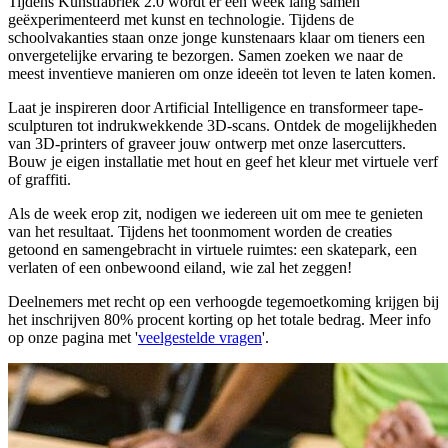
Tijdens Kunstfabriek 2.0 wordt er een week lang samen
geëxperimenteerd met kunst en technologie. Tijdens de
schoolvakanties staan onze jonge kunstenaars klaar om tieners een
onvergetelijke ervaring te bezorgen. Samen zoeken we naar de
meest inventieve manieren om onze ideeën tot leven te laten komen.
Laat je inspireren door Artificial Intelligence en transformeer tape-
sculpturen tot indrukwekkende 3D-scans. Ontdek de mogelijkheden
van 3D-printers of graveer jouw ontwerp met onze lasercutters.
Bouw je eigen installatie met hout en geef het kleur met virtuele verf
of graffiti.
Als de week erop zit, nodigen we iedereen uit om mee te genieten
van het resultaat. Tijdens het toonmoment worden de creaties
getoond en samengebracht in virtuele ruimtes: een skatepark, een
verlaten of een onbewoond eiland, wie zal het zeggen!
Deelnemers met recht op een verhoogde tegemoetkoming krijgen bij
het inschrijven 80% procent korting op het totale bedrag. Meer info
op onze pagina met '
veelgestelde vragen
'.