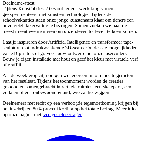
Deelname-attest
Tijdens Kunstfabriek 2.0 wordt er een week lang samen
geëxperimenteerd met kunst en technologie. Tijdens de
schoolvakanties staan onze jonge kunstenaars klaar om tieners een
onvergetelijke ervaring te bezorgen. Samen zoeken we naar de
meest inventieve manieren om onze ideeën tot leven te laten komen.
Laat je inspireren door Artificial Intelligence en transformeer tape-
sculpturen tot indrukwekkende 3D-scans. Ontdek de mogelijkheden
van 3D-printers of graveer jouw ontwerp met onze lasercutters.
Bouw je eigen installatie met hout en geef het kleur met virtuele verf
of graffiti.
Als de week erop zit, nodigen we iedereen uit om mee te genieten
van het resultaat. Tijdens het toonmoment worden de creaties
getoond en samengebracht in virtuele ruimtes: een skatepark, een
verlaten of een onbewoond eiland, wie zal het zeggen!
Deelnemers met recht op een verhoogde tegemoetkoming krijgen bij
het inschrijven 80% procent korting op het totale bedrag. Meer info
op onze pagina met '
veelgestelde vragen
'.