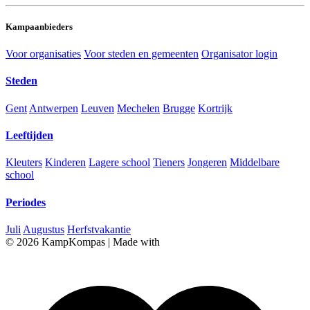
Kampaanbieders
Voor organisaties
Voor steden en gemeenten
Organisator login
Steden
Gent
Antwerpen
Leuven
Mechelen
Brugge
Kortrijk
Leeftijden
Kleuters
Kinderen
Lagere school
Tieners
Jongeren
Middelbare
school
Periodes
Juli
Augustus
Herfstvakantie
© 2026 KampKompas
|
Made with