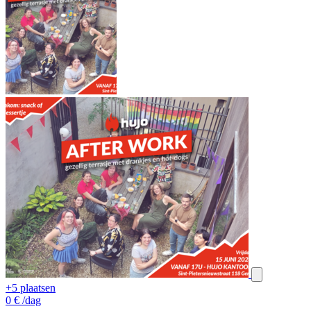
+5 plaatsen
0
€
/dag