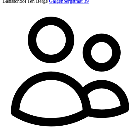
Basisschool Ten Berge
Galgenbergstraat 39