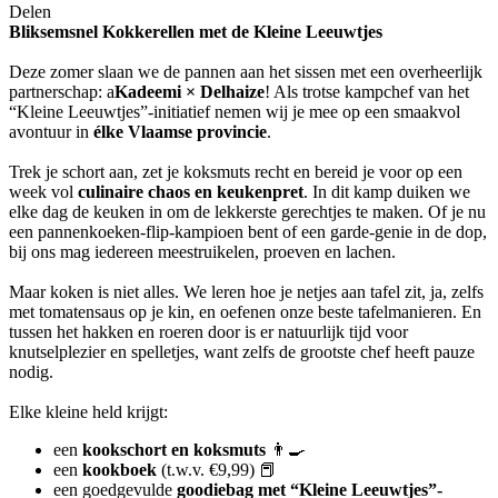
Delen
Bliksemsnel Kokkerellen met de Kleine Leeuwtjes
Deze zomer slaan we de pannen aan het sissen met een overheerlijk
partnerschap: a
Kadeemi × Delhaize
! Als trotse kampchef van het
“Kleine Leeuwtjes”-initiatief nemen wij je mee op een smaakvol
avontuur in
élke Vlaamse provincie
.
Trek je schort aan, zet je koksmuts recht en bereid je voor op een
week vol
culinaire chaos en keukenpret
. In dit kamp duiken we
elke dag de keuken in om de lekkerste gerechtjes te maken. Of je nu
een pannenkoeken-flip-kampioen bent of een garde-genie in de dop,
bij ons mag iedereen meestruikelen, proeven en lachen.
Maar koken is niet alles. We leren hoe je netjes aan tafel zit, ja, zelfs
met tomatensaus op je kin, en oefenen onze beste tafelmanieren. En
tussen het hakken en roeren door is er natuurlijk tijd voor
knutselplezier en spelletjes, want zelfs de grootste chef heeft pauze
nodig.
Elke kleine held krijgt:
een
kookschort en koksmuts
👨‍🍳
een
kookboek
(t.w.v. €9,99) 📕
een goedgevulde
goodiebag met “Kleine Leeuwtjes”-