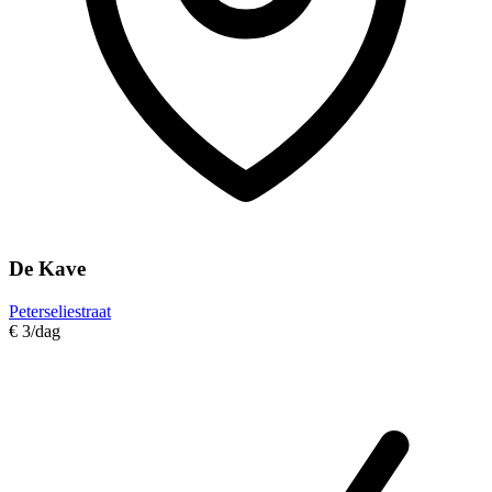
De Kave
Peterseliestraat
€ 3
/dag