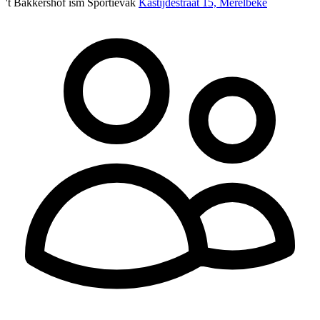
't Bakkershof ism Sportievak
Kastijdestraat 15, Merelbeke