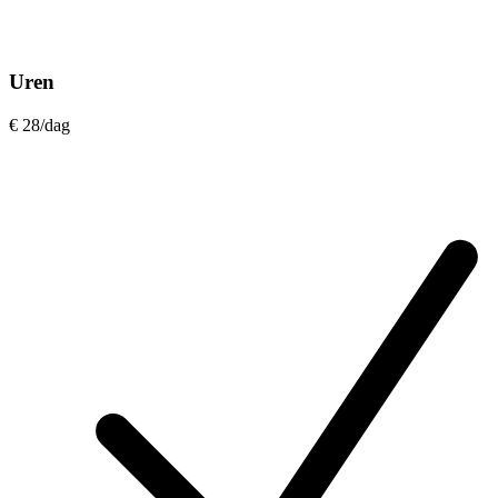
Uren
€ 28
/dag