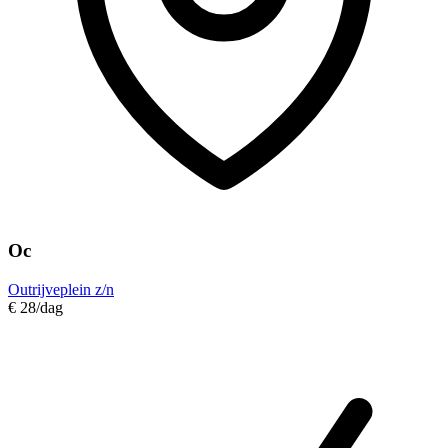
Oc
Outrijveplein z/n
€ 28
/dag