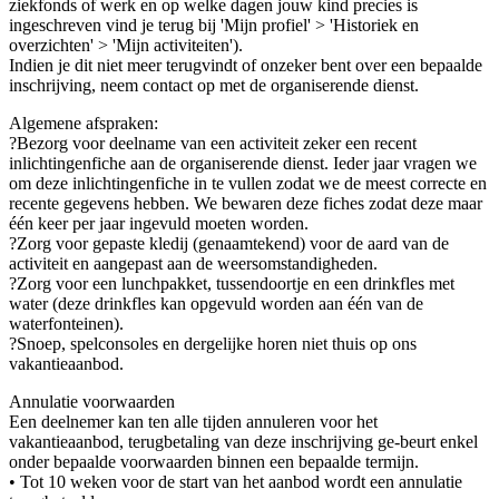
ziekfonds of werk en op welke dagen jouw kind precies is
ingeschreven vind je terug bij 'Mijn profiel' > 'Historiek en
overzichten' > 'Mijn activiteiten').
Indien je dit niet meer terugvindt of onzeker bent over een bepaalde
inschrijving, neem contact op met de organiserende dienst.
Algemene afspraken:
?Bezorg voor deelname van een activiteit zeker een recent
inlichtingenfiche aan de organiserende dienst. Ieder jaar vragen we
om deze inlichtingenfiche in te vullen zodat we de meest correcte en
recente gegevens hebben. We bewaren deze fiches zodat deze maar
één keer per jaar ingevuld moeten worden.
?Zorg voor gepaste kledij (genaamtekend) voor de aard van de
activiteit en aangepast aan de weersomstandigheden.
?Zorg voor een lunchpakket, tussendoortje en een drinkfles met
water (deze drinkfles kan opgevuld worden aan één van de
waterfonteinen).
?Snoep, spelconsoles en dergelijke horen niet thuis op ons
vakantieaanbod.
Annulatie voorwaarden
Een deelnemer kan ten alle tijden annuleren voor het
vakantieaanbod, terugbetaling van deze inschrijving ge-beurt enkel
onder bepaalde voorwaarden binnen een bepaalde termijn.
• Tot 10 weken voor de start van het aanbod wordt een annulatie