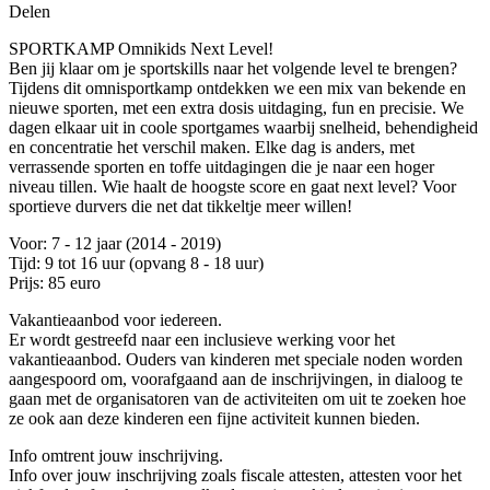
Delen
SPORTKAMP Omnikids Next Level!
Ben jij klaar om je sportskills naar het volgende level te brengen?
Tijdens dit omnisportkamp ontdekken we een mix van bekende en
nieuwe sporten, met een extra dosis uitdaging, fun en precisie. We
dagen elkaar uit in coole sportgames waarbij snelheid, behendigheid
en concentratie het verschil maken. Elke dag is anders, met
verrassende sporten en toffe uitdagingen die je naar een hoger
niveau tillen. Wie haalt de hoogste score en gaat next level? Voor
sportieve durvers die net dat tikkeltje meer willen!
Voor: 7 - 12 jaar (2014 - 2019)
Tijd: 9 tot 16 uur (opvang 8 - 18 uur)
Prijs: 85 euro
Vakantieaanbod voor iedereen.
Er wordt gestreefd naar een inclusieve werking voor het
vakantieaanbod. Ouders van kinderen met speciale noden worden
aangespoord om, voorafgaand aan de inschrijvingen, in dialoog te
gaan met de organisatoren van de activiteiten om uit te zoeken hoe
ze ook aan deze kinderen een fijne activiteit kunnen bieden.
Info omtrent jouw inschrijving.
Info over jouw inschrijving zoals fiscale attesten, attesten voor het