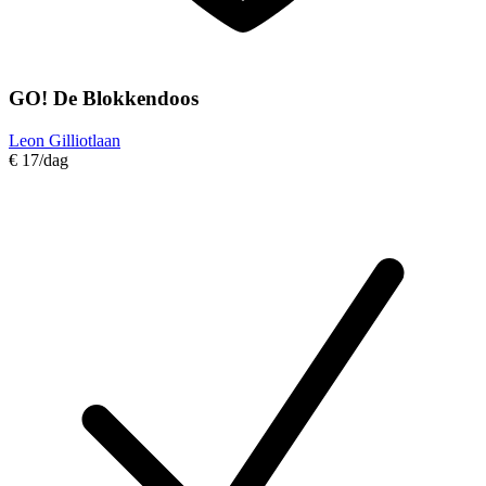
GO! De Blokkendoos
Leon Gilliotlaan
€ 17
/dag