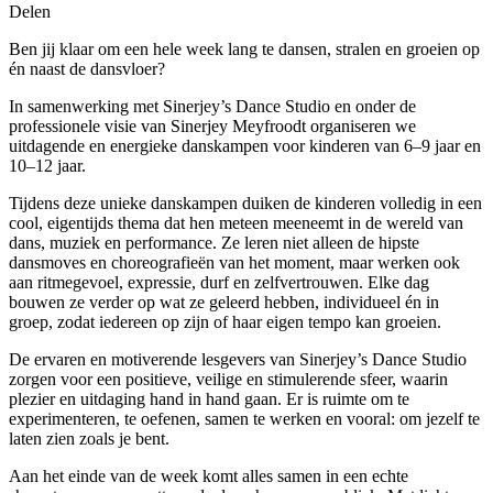
Delen
Ben jij klaar om een hele week lang te dansen, stralen en groeien op
én naast de dansvloer?
In samenwerking met Sinerjey’s Dance Studio en onder de
professionele visie van Sinerjey Meyfroodt organiseren we
uitdagende en energieke danskampen voor kinderen van 6–9 jaar en
10–12 jaar.
Tijdens deze unieke danskampen duiken de kinderen volledig in een
cool, eigentijds thema dat hen meteen meeneemt in de wereld van
dans, muziek en performance. Ze leren niet alleen de hipste
dansmoves en choreografieën van het moment, maar werken ook
aan ritmegevoel, expressie, durf en zelfvertrouwen. Elke dag
bouwen ze verder op wat ze geleerd hebben, individueel én in
groep, zodat iedereen op zijn of haar eigen tempo kan groeien.
De ervaren en motiverende lesgevers van Sinerjey’s Dance Studio
zorgen voor een positieve, veilige en stimulerende sfeer, waarin
plezier en uitdaging hand in hand gaan. Er is ruimte om te
experimenteren, te oefenen, samen te werken en vooral: om jezelf te
laten zien zoals je bent.
Aan het einde van de week komt alles samen in een echte