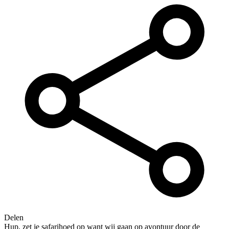
Delen
Hup, zet je safarihoed op want wij gaan op avontuur door de