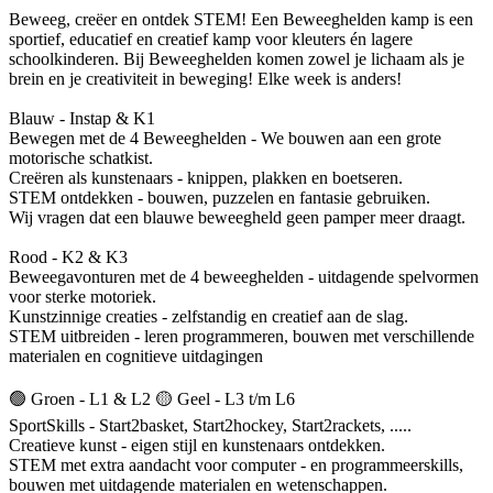
Beweeg, creëer en ontdek STEM! Een Beweeghelden kamp is een
sportief, educatief en creatief kamp voor kleuters én lagere
schoolkinderen. Bij Beweeghelden komen zowel je lichaam als je
brein en je creativiteit in beweging! Elke week is anders!
Blauw - Instap & K1
Bewegen met de 4 Beweeghelden - We bouwen aan een grote
motorische schatkist.
Creëren als kunstenaars - knippen, plakken en boetseren.
STEM ontdekken - bouwen, puzzelen en fantasie gebruiken.
Wij vragen dat een blauwe beweegheld geen pamper meer draagt.
Rood - K2 & K3
Beweegavonturen met de 4 beweeghelden - uitdagende spelvormen
voor sterke motoriek.
Kunstzinnige creaties - zelfstandig en creatief aan de slag.
STEM uitbreiden - leren programmeren, bouwen met verschillende
materialen en cognitieve uitdagingen
🟢 Groen - L1 & L2 🟡 Geel - L3 t/m L6
SportSkills - Start2basket, Start2hockey, Start2rackets, .....
Creatieve kunst - eigen stijl en kunstenaars ontdekken.
STEM met extra aandacht voor computer - en programmeerskills,
bouwen met uitdagende materialen en wetenschappen.