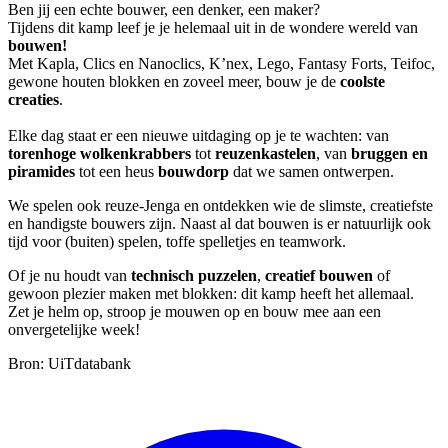
Ben jij een echte bouwer, een denker, een maker?
Tijdens dit kamp leef je je helemaal uit in de wondere wereld van
bouwen!
Met Kapla, Clics en Nanoclics, K’nex, Lego, Fantasy Forts, Teifoc,
gewone houten blokken en zoveel meer, bouw je de
coolste
creaties
.
Elke dag staat er een nieuwe uitdaging op je te wachten: van
torenhoge wolkenkrabbers
tot
reuzenkastelen
, van
bruggen en
piramides
tot een heus
bouwdorp
dat we samen ontwerpen.
We spelen ook reuze-Jenga en ontdekken wie de slimste, creatiefste
en handigste bouwers zijn. Naast al dat bouwen is er natuurlijk ook
tijd voor (buiten) spelen, toffe spelletjes en teamwork.
Of je nu houdt van
technisch puzzelen
,
creatief bouwen
of
gewoon plezier maken met blokken: dit kamp heeft het allemaal.
Zet je helm op, stroop je mouwen op en bouw mee aan een
onvergetelijke week!
Bron: UiTdatabank