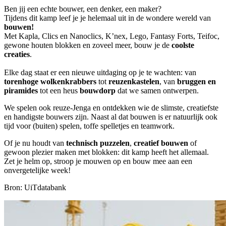
Ben jij een echte bouwer, een denker, een maker?
Tijdens dit kamp leef je je helemaal uit in de wondere wereld van
bouwen!
Met Kapla, Clics en Nanoclics, K’nex, Lego, Fantasy Forts, Teifoc,
gewone houten blokken en zoveel meer, bouw je de
coolste
creaties
.
Elke dag staat er een nieuwe uitdaging op je te wachten: van
torenhoge wolkenkrabbers
tot
reuzenkastelen
, van
bruggen en
piramides
tot een heus
bouwdorp
dat we samen ontwerpen.
We spelen ook reuze-Jenga en ontdekken wie de slimste, creatiefste
en handigste bouwers zijn. Naast al dat bouwen is er natuurlijk ook
tijd voor (buiten) spelen, toffe spelletjes en teamwork.
Of je nu houdt van
technisch puzzelen
,
creatief bouwen
of
gewoon plezier maken met blokken: dit kamp heeft het allemaal.
Zet je helm op, stroop je mouwen op en bouw mee aan een
onvergetelijke week!
Bron: UiTdatabank