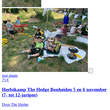
nog plaats
75
€
Herfstkamp The Hedge Bonheiden 5 en 6 november
(7- tot 12-jarigen)
Door The Hedge