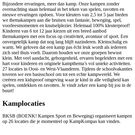
Bijzondere ervaringen, meer dan kamp. Onze kampen zonder
overnachting staan helemaal in het teken van spelen, ravotten en
nieuwe ervaringen opdoen. Voor kleuters van 2,5 tot 5 jaar bieden
we themakampen aan die bruisen van fantasie, beweging, spel,
voorleesmomenten en knutselplezier. Helemaal 100% kleuterproof!
Kinderen van 6 tot 12 jaar kiezen uit een breed aanbod
themakampen met een focus op creativiteit, avontuur of sport. Een
onvergetelijk kamp dat nog lang blijft nazinderen. Kleinschalig en
warm. We geloven dat een kamp pas écht leuk wordt als iedereen
zich snel thuis voelt. Daarom houden we onze groepen bewust
klein. Met veel aandacht, geborgenheid, ervaren begeleiders met een
hart voor kinderen en originele kampthema’s vol unieke activiteiten.
27 locaties in Oost- en West-Vlaanderen. Tijdens de schoolvakanties
toveren we een basisschool om tot een echte kampwereld. We
creëren een kidsproof omgeving waar je kind in alle veiligheid kan
spelen, ontdekken en ravotten. Je vindt zeker een kamp bij jou in de
buurt!
Kamplocaties
BKSB (BOENK! Kampen Sport en Beweging) organiseert kampen
op 26 locaties die je momenteel op KampKompas kan vinden.