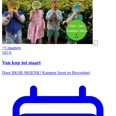
+5 plaatsen
165
€
Van kop tot staart
Door BKSB (BOENK! Kampen Sport en Beweging)