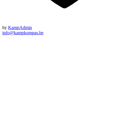
by
KampAdmin
info@kampkompas.be