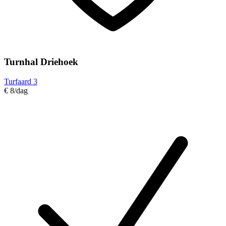
Turnhal Driehoek
Turfaard 3
€ 8
/dag