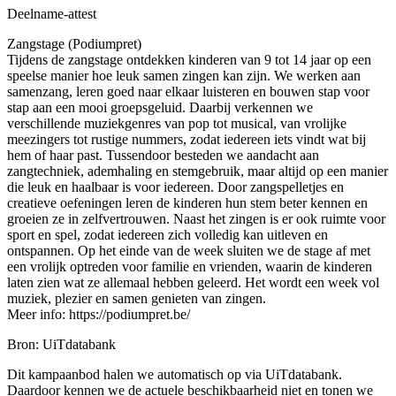
Deelname-attest
Zangstage (Podiumpret)
Tijdens de zangstage ontdekken kinderen van 9 tot 14 jaar op een
speelse manier hoe leuk samen zingen kan zijn. We werken aan
samenzang, leren goed naar elkaar luisteren en bouwen stap voor
stap aan een mooi groepsgeluid. Daarbij verkennen we
verschillende muziekgenres van pop tot musical, van vrolijke
meezingers tot rustige nummers, zodat iedereen iets vindt wat bij
hem of haar past. Tussendoor besteden we aandacht aan
zangtechniek, ademhaling en stemgebruik, maar altijd op een manier
die leuk en haalbaar is voor iedereen. Door zangspelletjes en
creatieve oefeningen leren de kinderen hun stem beter kennen en
groeien ze in zelfvertrouwen. Naast het zingen is er ook ruimte voor
sport en spel, zodat iedereen zich volledig kan uitleven en
ontspannen. Op het einde van de week sluiten we de stage af met
een vrolijk optreden voor familie en vrienden, waarin de kinderen
laten zien wat ze allemaal hebben geleerd. Het wordt een week vol
muziek, plezier en samen genieten van zingen.
Meer info: https://podiumpret.be/
Bron: UiTdatabank
Dit kampaanbod halen we automatisch op via UiTdatabank.
Daardoor kennen we de actuele beschikbaarheid niet en tonen we