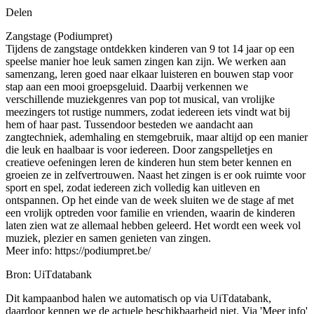
Delen
Zangstage (Podiumpret)
Tijdens de zangstage ontdekken kinderen van 9 tot 14 jaar op een
speelse manier hoe leuk samen zingen kan zijn. We werken aan
samenzang, leren goed naar elkaar luisteren en bouwen stap voor
stap aan een mooi groepsgeluid. Daarbij verkennen we
verschillende muziekgenres van pop tot musical, van vrolijke
meezingers tot rustige nummers, zodat iedereen iets vindt wat bij
hem of haar past. Tussendoor besteden we aandacht aan
zangtechniek, ademhaling en stemgebruik, maar altijd op een manier
die leuk en haalbaar is voor iedereen. Door zangspelletjes en
creatieve oefeningen leren de kinderen hun stem beter kennen en
groeien ze in zelfvertrouwen. Naast het zingen is er ook ruimte voor
sport en spel, zodat iedereen zich volledig kan uitleven en
ontspannen. Op het einde van de week sluiten we de stage af met
een vrolijk optreden voor familie en vrienden, waarin de kinderen
laten zien wat ze allemaal hebben geleerd. Het wordt een week vol
muziek, plezier en samen genieten van zingen.
Meer info: https://podiumpret.be/
Bron: UiTdatabank
Dit kampaanbod halen we automatisch op via UiTdatabank,
daardoor kennen we de actuele beschikbaarheid niet. Via 'Meer info'