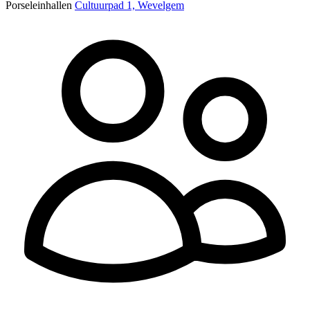
Porseleinhallen
Cultuurpad 1, Wevelgem